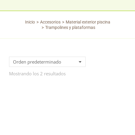
Inicio
Accesorios
Material exterior piscina
Estás aquí:
Trampolines y plataformas
Mostrando los 2 resultados
TRAMPOLIN BALLESTA
TRAMPOLIN DELFINO
1,80 METROS