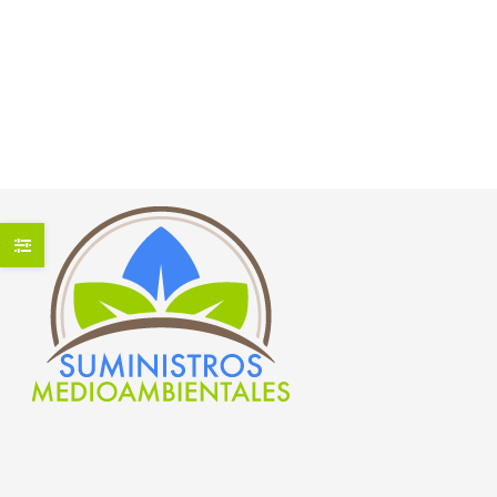
ELASTICO 1,60 M
1.443,00
€
1.228,00
€
(iva
1.176,00
€
1.000,00
€
(iva
incluido)
incluido)
Ahorras:
215,00
€
(14.9%)
Ahorras:
176,00
€
(15%)