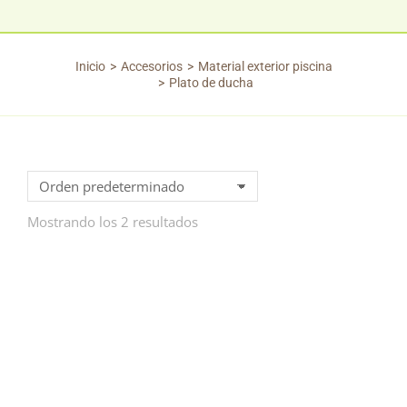
Inicio
Accesorios
Material exterior piscina
Estás aquí:
Plato de ducha
Mostrando los 2 resultados
PLATO DUCHA CLASSIC
PLATO DUCHA 80X80